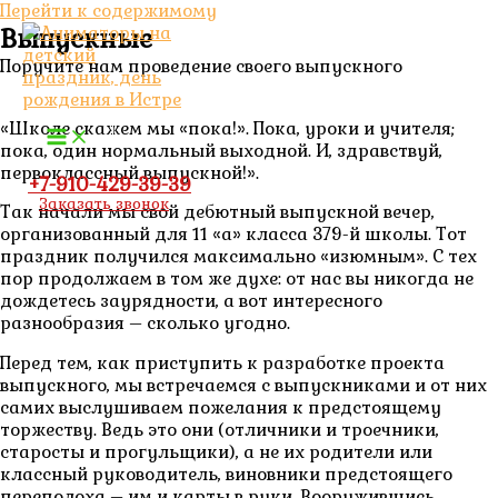
Перейти к содержимому
Выпускные
Поручите нам проведение своего выпускного
«Школе скажем мы «пока!». Пока, уроки и учителя;
пока, один нормальный выходной. И, здравствуй,
первоклассный выпускной!».
+7-910-429-39-39
Заказать звонок
Так начали мы свой дебютный выпускной вечер,
организованный для 11 «а» класса 379-й школы. Тот
праздник получился максимально «изюмным». С тех
пор продолжаем в том же духе: от нас вы никогда не
дождетесь заурядности, а вот интересного
разнообразия – сколько угодно.
Перед тем, как приступить к разработке проекта
выпускного, мы встречаемся с выпускниками и от них
самих выслушиваем пожелания к предстоящему
торжеству. Ведь это они (отличники и троечники,
старосты и прогульщики), а не их родители или
классный руководитель, виновники предстоящего
переполоха – им и карты в руки. Вооружившись